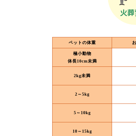
ペットの体重
極小動物
体長10cm未満
2kg未満
2～5kg
5～10kg
10～15kg