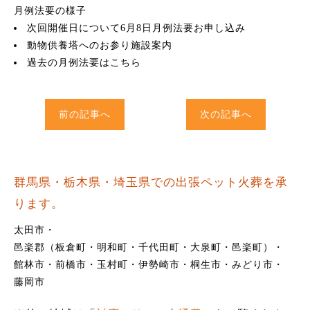
月例法要の様子
次回開催日について
6月8日月例法要お申し込み
動物供養塔へのお参り
施設案内
過去の月例法要はこちら
前の記事へ
次の記事へ
群馬県・栃木県・埼玉県での出張ペット火葬を承
ります。
太田市
邑楽郡（板倉町・明和町・千代田町・大泉町・邑楽町）
館林市
前橋市
玉村町
伊勢崎市
桐生市
みどり市
藤岡市