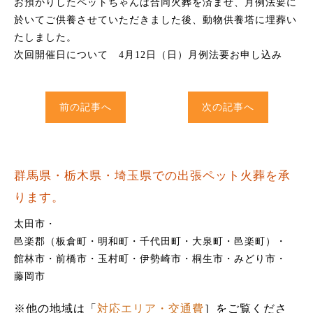
お預かりしたペットちゃんは合同火葬を済ませ、月例法要に
於いてご供養させていただきました後、動物供養塔に埋葬い
たしました。
次回開催日について
4月12日（日）月例法要お申し込み
前の記事へ
次の記事へ
群馬県・栃木県・埼玉県での出張ペット火葬を承
ります。
太田市
邑楽郡（板倉町・明和町・千代田町・大泉町・邑楽町）
館林市
前橋市
玉村町
伊勢崎市
桐生市
みどり市
藤岡市
※他の地域は「
対応エリア・交通費
］をご覧くださ