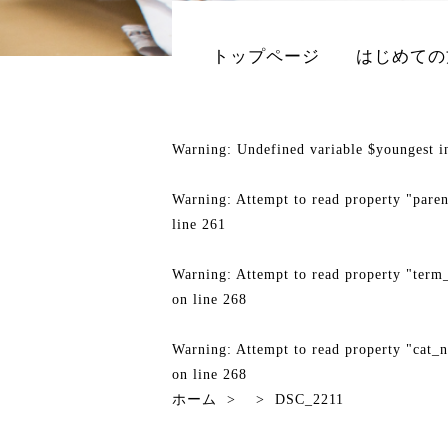
トップページ
はじめての
Warning
: Undefined variable $youngest 
Warning
: Attempt to read property "pare
line
261
Warning
: Attempt to read property "term
on line
268
Warning
: Attempt to read property "cat_
on line
268
ホーム
>
>
DSC_2211