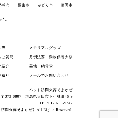
勢崎市
桐生市
みどり市
藤岡市
い。
の声
メモリアルグッズ
るご質問
月例法要・動物供養大祭
フ紹介
墓地・納骨堂
見積り
メールでお問い合わせ
ペット訪問火葬そよかぜ
〒373-0807 群馬県太田市下小林町46-9
TEL:0120-55-9342
葬そよかぜ】All Rights Reserved.