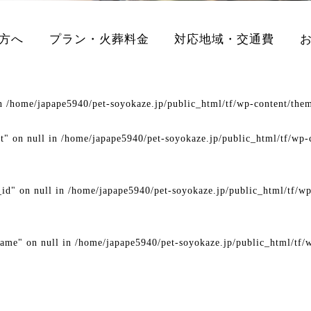
方へ
プラン・火葬料金
対応地域・交通費
in
/home/japape5940/pet-soyokaze.jp/public_html/tf/wp-content/them
nt" on null in
/home/japape5940/pet-soyokaze.jp/public_html/tf/wp-c
_id" on null in
/home/japape5940/pet-soyokaze.jp/public_html/tf/wp
name" on null in
/home/japape5940/pet-soyokaze.jp/public_html/tf/w