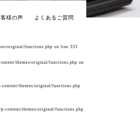
お客様の声
よくあるご質問
es/original/functions.php
on line
333
ontent/themes/original/functions.php
on
-content/themes/original/functions.php
p-content/themes/original/functions.php